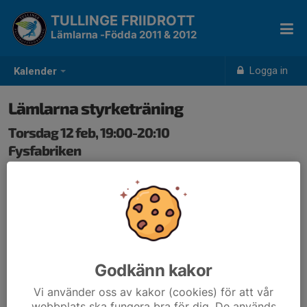
TULLINGE FRIIDROTT
Lämlarna -Födda 2011 & 2012
Logga in
Kalender
Lämlarna styrketräning
Torsdag 12 feb, 19:00-20:10
Fysfabriken
Samling: 19:00
Godkänn kakor
Vi använder oss av kakor (cookies) för att vår
webbplats ska fungera bra för dig. De används