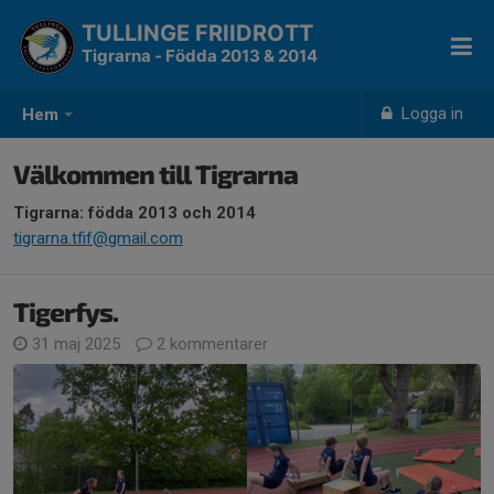
TULLINGE FRIIDROTT
Tigrarna - Födda 2013 & 2014
Logga in
Hem
Välkommen till Tigrarna
Tigrarna: födda 2013 och 2014
tigrarna.tfif@gmail.com
Tigerfys.
31 maj 2025
2 kommentarer