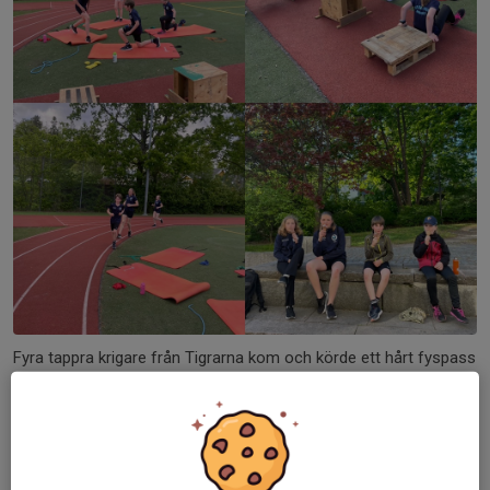
Fyra tappra krigare från Tigrarna kom och körde ett hårt fyspass
idag fredag. Detta trots att det redan innan utlovats ett fyspass
av ”Guds nåde” av ledaren. En stolt ledare hade också utlovat
glass till de som utförde passet....
Läs mer