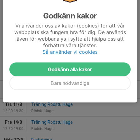
Inställd Tigerträning 1/10
Godkänn kakor
30 sep 2022
0 kommentarer
Vi använder oss av kakor (cookies) för att vår
Pga sjukdomar måste vi tyvärr ställa in träningen imorgon 1/10.
webbplats ska fungera bra för dig. De används
Vi syns på Torsdag då vi kör igång med löpningen.
även för webbanalys i syfte att hjälpa oss att
/ Tigrarna TFIF
förbättra våra tjänster.
Så använder vi cookies
Läs mer
Godkänn alla kakor
Kommande aktiviteter
Bara nödvändiga
Mån 10/8
Fysträning
18:00-19:00
Eklid lilla fri
Tis 11/8
Träning Rödstu Hage
18:00-19:30
Rödstu Hage
Fre 14/8
Träning Rödstu Hage
17:30-19:00
Rödstu Hage