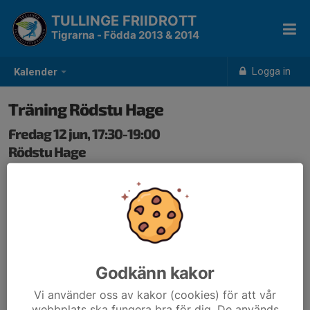
TULLINGE FRIIDROTT
Tigrarna - Födda 2013 & 2014
Logga in
Kalender
Träning Rödstu Hage
Fredag 12 jun, 17:30-19:00
Rödstu Hage
Samling: 17:30
Godkänn kakor
Vi använder oss av kakor (cookies) för att vår
webbplats ska fungera bra för dig. De används