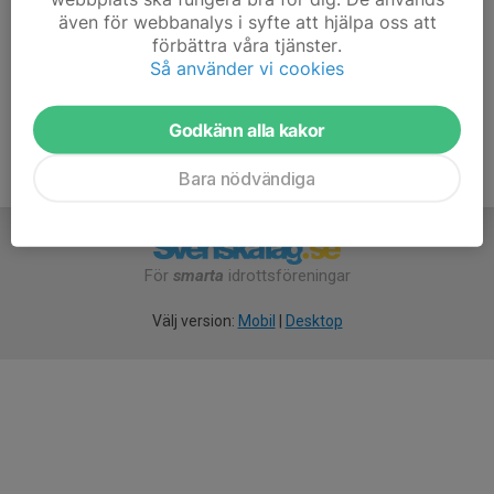
även för webbanalys i syfte att hjälpa oss att
www.turebergfriidrott.se/sida/?ID=594507
förbättra våra tjänster.
Så använder vi cookies
Godkänn alla kakor
Bara nödvändiga
För
smarta
idrottsföreningar
Välj version:
Mobil
|
Desktop