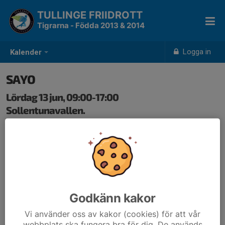
TULLINGE FRIIDROTT
Tigrarna - Födda 2013 & 2014
Logga in
Kalender
SAYO
Lördag 13 jun, 09:00-17:00
Sollentunavallen.
Samling: 09:00
Nu är det läge att anmäla sig till SAYO 13-14 juni.
Grenar
P/F 13: 60m, 600m, längd, spjut, 60mh, höjd, kula
P"/F 12: 60m, 600m, längd, 60mh, kula, spjut
Godkänn kakor
Vi använder oss av kakor (cookies) för att vår
Ha koll på vilka grenar som går vilken dag
webbplats ska fungera bra för dig. De används