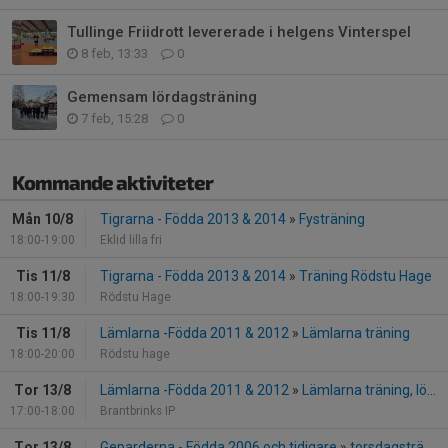
Tullinge Friidrott levererade i helgens Vinterspel
8 feb, 13:33
0
Gemensam lördagsträning
7 feb, 15:28
0
Kommande aktiviteter
Mån 10/8
Tigrarna - Födda 2013 & 2014
»
Fysträning
18:00-19:00
Eklid lilla fri
Tis 11/8
Tigrarna - Födda 2013 & 2014
»
Träning Rödstu Hage
18:00-19:30
Rödstu Hage
Tis 11/8
Lämlarna -Födda 2011 & 2012
»
Lämlarna träning
18:00-20:00
Rödstu hage
Tor 13/8
Lämlarna -Födda 2011 & 2012
»
Lämlarna träning, löpning
17:00-18:00
Brantbrinks IP
Tor 13/8
Geparderna - Födda 2006 och tidigare
»
torsdagsträning