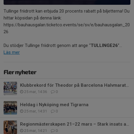
Tullinge friidrott kan erbjuda 20 procents rabatt på biljetterna! Du
hittar köpsidan på denna länk:
https://bauhausgalan.ticketco.events/se/sv/e/bauhausgalan_20
26
Du stödjer Tullinge friidrott genom att ange “
TULLINGE26
”...
Läs mer
Fler nyheter
Klubbrekord för Theodor på Barcelona Halvmaraton
25 mar, 14:36
0
Heldag i Nyköping med Tigrarna
25 mar, 14:31
0
Regionmästerskapen 21–22 mars – Stark insats av våra aktiva
25 mar, 14:21
0