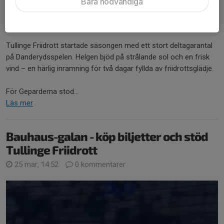
Bara nödvändiga
starkt på Danderydsspelen
18 maj, 14:19
0 kommentarer
Tullinge Friidrott startade säsongen med ett stort deltagarantal
på Danderydsspelen. Helgen bjöd på strålande sol och en frisk
vind – en härlig inramning för två dagar fyllda av friidrottsglädje.
För Geparderna stod...
Läs mer
Bauhaus-galan - köp biljetter och stöd
Tullinge Friidrott
25 mar, 14:52
0 kommentarer