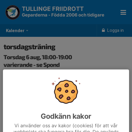
TULLINGE FRIIDROTT
Geparderna - Födda 2006 och tidigare
Logga in
Kalender
torsdagsträning
Torsdag 6 aug, 18:00-19:00
varierande - se Spond
Samling: 18:00
Godkänn kakor
Vi använder oss av kakor (cookies) för att vår
webbplats ska fungera bra för dig. De används