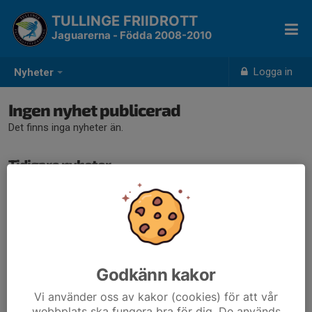
TULLINGE FRIIDROTT
Jaguarerna - Födda 2008-2010
Logga in
Nyheter
Ingen nyhet publicerad
Det finns inga nyheter än.
Tidigare nyheter
Det finns inga tidigare nyheter
Godkänn kakor
Vi använder oss av kakor (cookies) för att vår
webbplats ska fungera bra för dig. De används