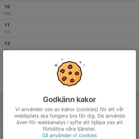
10
Mån
11
Tis
12
Ons
13
Tor
14
Fre
Godkänn kakor
15
Lör
Vi använder oss av kakor (cookies) för att vår
webbplats ska fungera bra för dig. De används
16
även för webbanalys i syfte att hjälpa oss att
Sön
förbättra våra tjänster.
v.29
Så använder vi cookies