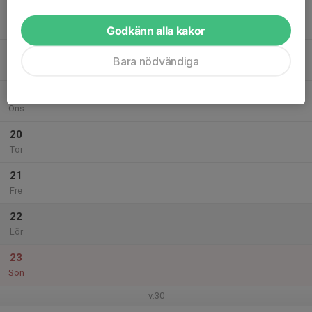
17
Mån
Godkänn alla kakor
18
Bara nödvändiga
Tis
19
Ons
20
Tor
21
Fre
22
Lör
23
Sön
v.30