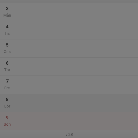
3
Mån
4
Tis
5
Ons
6
Tor
7
Fre
8
Lör
9
Sön
v.28