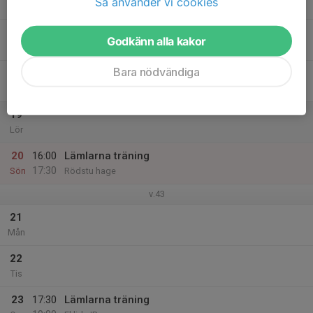
Så använder vi cookies
19:00
Ons
Eklids IP
17
Godkänn alla kakor
Tor
Bara nödvändiga
18
10:00
Lämlarna Terräng-DM
11:00
Fre
Gärdet
19
Lör
20
16:00
Lämlarna träning
17:30
Sön
Rödstu hage
v.43
21
Mån
22
Tis
23
17:30
Lämlarna träning