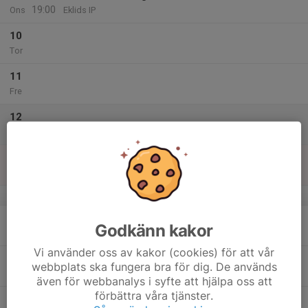
19:00
Ons
Eklids IP
10
Tor
11
Fre
12
Lör
13
16:00
Lämlarna träning
17:30
Sön
Rödstu hage
v.42
14
Godkänn kakor
Mån
Vi använder oss av kakor (cookies) för att vår
15
webbplats ska fungera bra för dig. De används
Tis
även för webbanalys i syfte att hjälpa oss att
förbättra våra tjänster.
16
17:30
Lämlarna träning