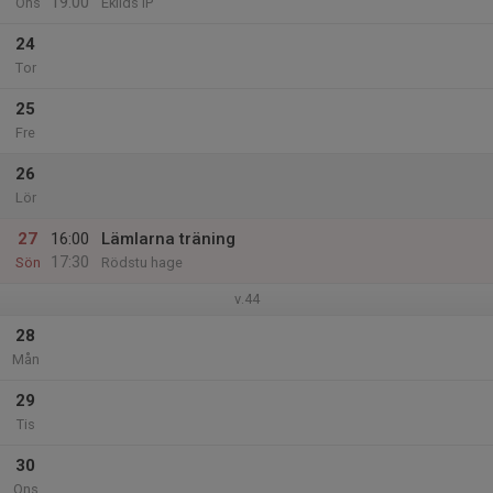
19:00
Ons
Eklids IP
24
Tor
25
Fre
26
Lör
27
16:00
Lämlarna träning
17:30
Sön
Rödstu hage
v.44
28
Mån
29
Tis
30
Ons