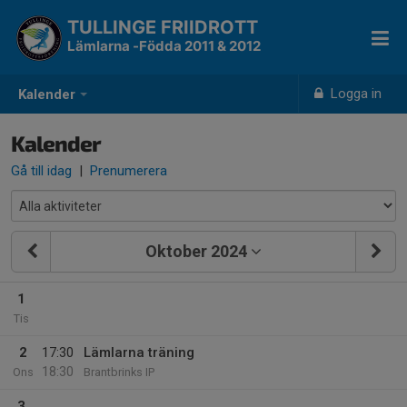
TULLINGE FRIIDROTT
Lämlarna -Födda 2011 & 2012
Logga in
Kalender
Kalender
Gå till idag
|
Prenumerera
Oktober 2024
1
Tis
2
17:30
Lämlarna träning
18:30
Ons
Brantbrinks IP
3