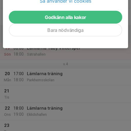
Så använder vi cookies
Tor
17
Godkänn alla kakor
Fre
Bara nödvändiga
18
08:00
Lämlarna Täby Vinterspel
18:00
Lör
Sätrahallen
19
08:00
Lämlarna Täby Vinterspel
18:00
Sön
Sätrahallen
v.4
20
17:00
Lämlarna träning
18:00
Mån
Parkhemsskolan
21
Tis
22
18:00
Lämlarna träning
19:00
Ons
Eklidshallen
23