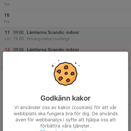
Tor
10
Fre
11
09:00
Lämlarna Scandic indoor
16:00
Lör
Storängshallen Huddinge
12
09:00
Lämlarna Scandic indoor
17:00
Sön
Storängshallen Huddinge
v.3
13
17:00
Lämlarna träning
18:00
Mån
Parkhemsskolan
14
Godkänn kakor
Tis
Vi använder oss av kakor (cookies) för att vår
15
18:00
Lämlarna träning
webbplats ska fungera bra för dig. De används
19:00
Ons
Eklidshallen
även för webbanalys i syfte att hjälpa oss att
förbättra våra tjänster.
16