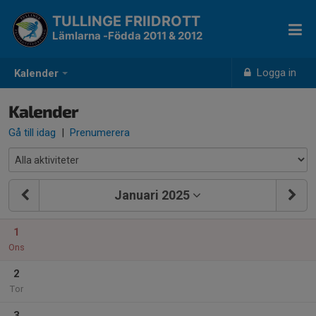
TULLINGE FRIIDROTT
Lämlarna -Födda 2011 & 2012
Logga in
Kalender
Kalender
Gå till idag
|
Prenumerera
Januari 2025
1
Ons
2
Tor
3