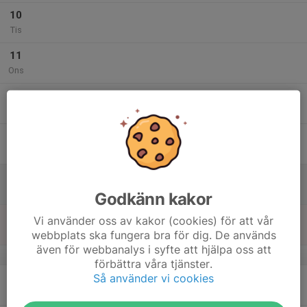
10
Tis
11
Ons
12
Tor
13
Fre
14
Lör
Godkänn kakor
15
Vi använder oss av kakor (cookies) för att vår
Sön
webbplats ska fungera bra för dig. De används
även för webbanalys i syfte att hjälpa oss att
v.25
förbättra våra tjänster.
Så använder vi cookies
16
Mån