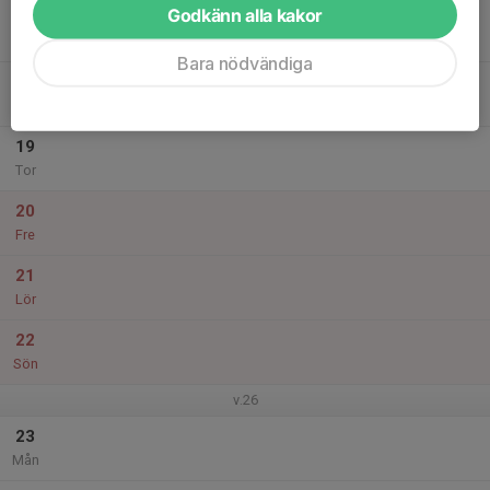
Godkänn alla kakor
17
Tis
Bara nödvändiga
18
Ons
19
Tor
20
Fre
21
Lör
22
Sön
v.26
23
Mån