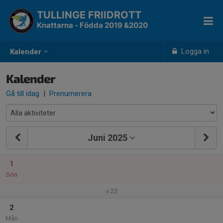
TULLINGE FRIIDROTT
Knattarna - Födda 2019 &2020
Logga in
Kalender
Kalender
Gå till idag
|
Prenumerera
Juni 2025
1
Sön
v.23
2
Mån