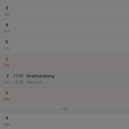
3
Tis
4
Ons
5
Tor
6
Fre
7
11:00
Knatteträning
12:00
Lör
Eklidss IP
8
Sön
v.24
9
Mån