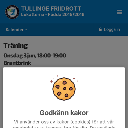
TULLINGE FRIIDROTT
Lokatterna - Födda 2015/2016
Logga in
Kalender
Träning
Onsdag 3 jun, 18:00-19:00
Brantbrink
Samling: 18:00, Godislopps-starten
Kläder efter väder. Glöm inte vattenflaska
Godkänn kakor
Vi använder oss av kakor (cookies) för att vår
webbplats ska fungera bra för dig. De används