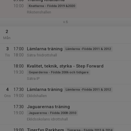
10:00
Knattarna - Födda 2019 &2020
Rikstenshallen
v.6
2
Mån
3
17:00
Lämlarna träning
Lämlarna -Födda 2011 & 2012
18:00
Tis
Sätra friidrottshall
18:00
Kvalitet, teknik, styrka - Step Forward
19:30
Geparderna - Födda 2006 och tidigare
Sätra IP
4
17:30
Lämlarna träning
Lämlarna -Födda 2011 & 2012
19:00
Ons
Eklidshallen
17:30
Jaguarernas träning
19:00
Jaguarerna - Födda 2008-2010
Eklidsskolans idrottshall
19:00
Tigerfys Parkhem
Tigrarna - Födda 2013 & 2014