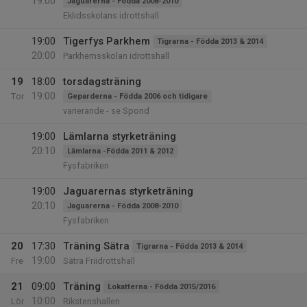
19:00
Jaguarerna - Födda 2008-2010
Eklidsskolans idrottshall
19:00
Tigerfys Parkhem
Tigrarna - Födda 2013 & 2014
20:00
Parkhemsskolan idrottshall
19
18:00
torsdagsträning
19:00
Tor
Geparderna - Födda 2006 och tidigare
varierande - se Spond
19:00
Lämlarna styrketräning
20:10
Lämlarna -Födda 2011 & 2012
Fysfabriken
19:00
Jaguarernas styrketräning
20:10
Jaguarerna - Födda 2008-2010
Fysfabriken
20
17:30
Träning Sätra
Tigrarna - Födda 2013 & 2014
19:00
Fre
Sätra Friidrottshall
21
09:00
Träning
Lokatterna - Födda 2015/2016
10:00
Lör
Rikstenshallen