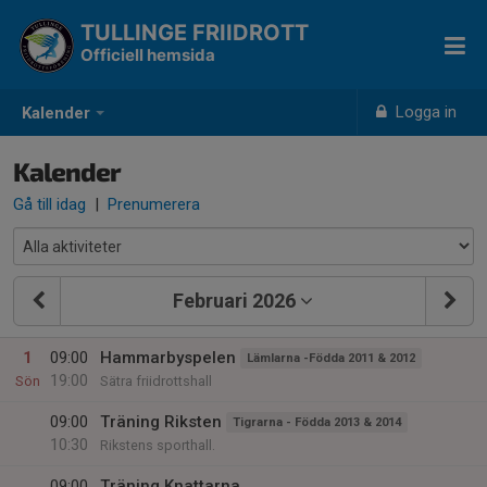
TULLINGE FRIIDROTT
Officiell hemsida
Logga in
Kalender
Kalender
Gå till idag
|
Prenumerera
Februari 2026
1
09:00
Hammarbyspelen
Lämlarna -Födda 2011 & 2012
19:00
Sön
Sätra friidrottshall
09:00
Träning Riksten
Tigrarna - Födda 2013 & 2014
10:30
Rikstens sporthall.
09:00
Träning Knattarna