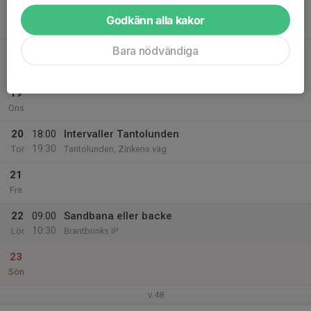
17
Godkänn alla kakor
Mån
Bara nödvändiga
18
18:00
Kvalitet, teknik, styrka - Step Forward
19:30
Tis
Sätra IP
19
Ons
20
18:00
Intervaller Tantolunden
19:30
Tor
Tantolunden, Zinkens väg
21
Fre
22
09:00
Sandbana eller backe
10:30
Lör
Brantbrinks IP
23
Sön
v.48