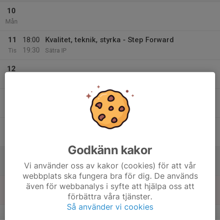
10
Mån
11
18:00
Kvalitet, teknik, styrka - Step Forward
19:30
Tis
Sätra IP
12
Ons
13
18:00
Intervaller Tantolunden
19:30
Tor
Tantolunden, Zinkens väg
14
Fre
Godkänn kakor
15
09:00
Sandbana eller backe
Vi använder oss av kakor (cookies) för att vår
10:30
Lör
Brantbrinks IP
webbplats ska fungera bra för dig. De används
16
även för webbanalys i syfte att hjälpa oss att
förbättra våra tjänster.
Sön
Så använder vi cookies
v.47