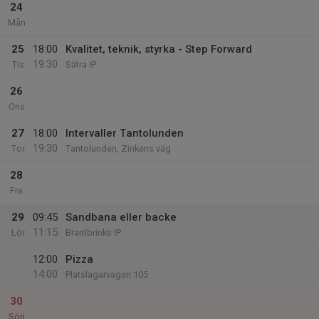
24
Mån
25
18:00
Kvalitet, teknik, styrka - Step Forward
19:30
Tis
Sätra IP
26
Ons
27
18:00
Intervaller Tantolunden
19:30
Tor
Tantolunden, Zinkens väg
28
Fre
29
09:45
Sandbana eller backe
11:15
Lör
Brantbrinks IP
12:00
Pizza
14:00
Platslagarvagen 105
30
Sön