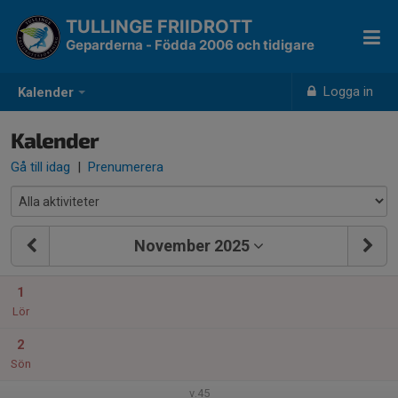
TULLINGE FRIIDROTT
Geparderna - Födda 2006 och tidigare
Logga in
Kalender
Kalender
Gå till idag
|
Prenumerera
November 2025
1
Lör
2
Sön
v.45