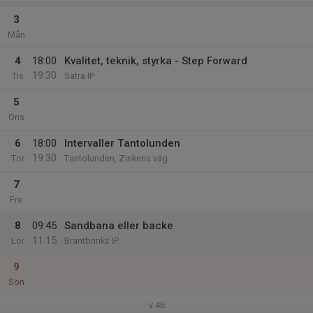
3
Mån
4
18:00
Kvalitet, teknik, styrka - Step Forward
19:30
Tis
Sätra IP
5
Ons
6
18:00
Intervaller Tantolunden
19:30
Tor
Tantolunden, Zinkens väg
7
Fre
8
09:45
Sandbana eller backe
11:15
Lör
Brantbrinks IP
9
Sön
v.46