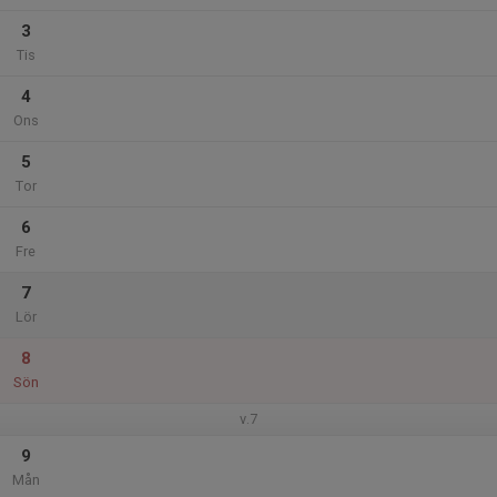
3
Tis
4
Ons
5
Tor
6
Fre
7
Lör
8
Sön
v.7
9
Mån