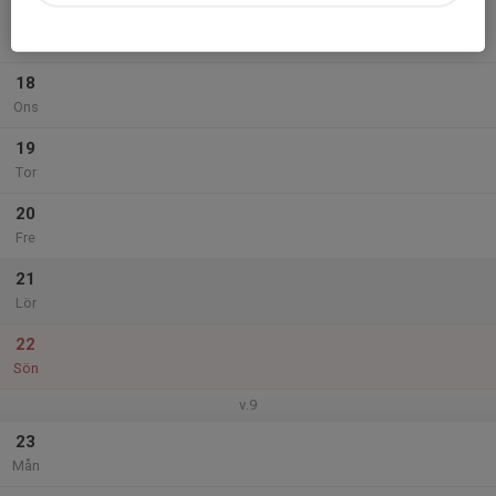
17
Tis
18
Ons
19
Tor
20
Fre
21
Lör
22
Sön
v.9
23
Mån