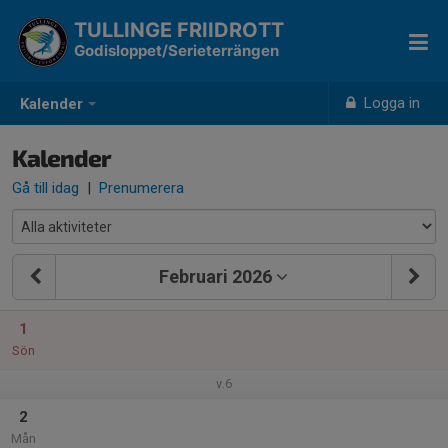
TULLINGE FRIIDROTT
Godisloppet/Serieterrängen
Logga in
Kalender
Kalender
Gå till idag
|
Prenumerera
Februari 2026
1
Sön
v.6
2
Mån