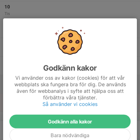
10
Tis
11
Ons
12
Tor
13
Godkänn kakor
Fre
Vi använder oss av kakor (cookies) för att vår
14
webbplats ska fungera bra för dig. De används
Lör
även för webbanalys i syfte att hjälpa oss att
förbättra våra tjänster.
15
Så använder vi cookies
Sön
v.8
Godkänn alla kakor
16
Mån
Bara nödvändiga