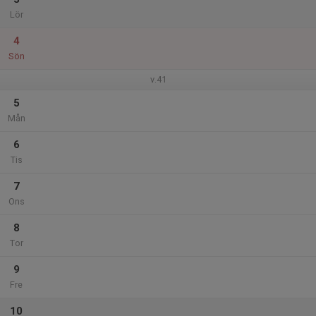
Lör
4
Sön
v.41
5
Mån
6
Tis
7
Ons
8
Tor
9
Fre
10