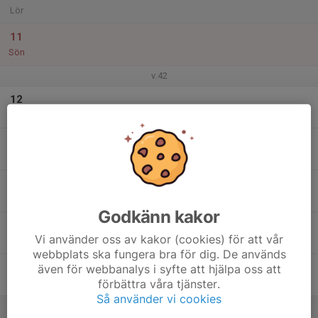
Lör
11
Sön
v.42
12
Mån
13
Tis
14
Ons
Godkänn kakor
15
Vi använder oss av kakor (cookies) för att vår
Tor
webbplats ska fungera bra för dig. De används
16
även för webbanalys i syfte att hjälpa oss att
förbättra våra tjänster.
Fre
Så använder vi cookies
17