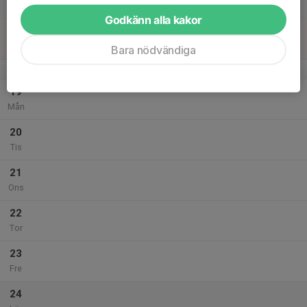
Lör
Godkänn alla kakor
18
Sön
Bara nödvändiga
v.43
19
Mån
20
Tis
21
Ons
22
Tor
23
Fre
24