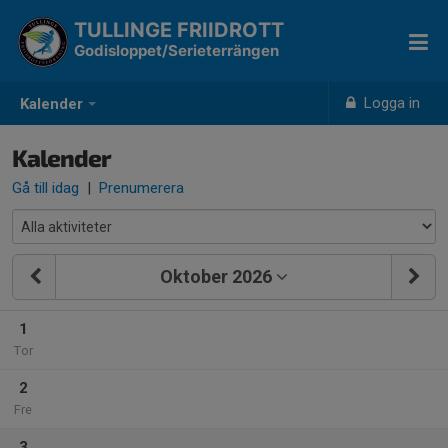
TULLINGE FRIIDROTT
Godisloppet/Serieterrängen
Logga in
Kalender
Kalender
Gå till idag
|
Prenumerera
Oktober 2026
1
Tor
2
Fre
3