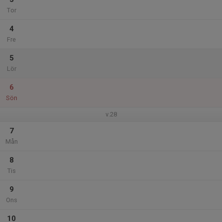
Tor
4
Fre
5
Lör
6
Sön
v.28
7
Mån
8
Tis
9
Ons
10