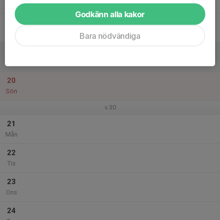
Tor
Godkänn alla kakor
18
Fre
Bara nödvändiga
19
Lör
20
Sön
v.30
21
Mån
22
Tis
23
Ons
24