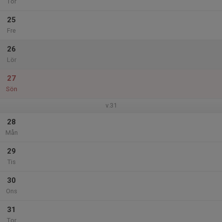
Tor
25
Fre
26
Lör
27
Sön
v.31
28
Mån
29
Tis
30
Ons
31
Tor